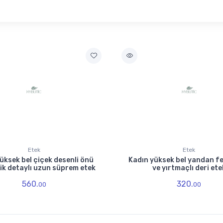
Etek
Etek
üksek bel çiçek desenli önü
Kadın yüksek bel yandan f
ik detaylı uzun süprem etek
ve yırtmaçlı deri ete
560.
320.
00
00