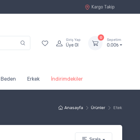
Kargo Takip
0
Giriş Yap
Sepetim
Üye Ol
0.00₺
 Beden
Erkek
İndirimdekiler
Anasayfa
Ürünler
Etek
Sırala