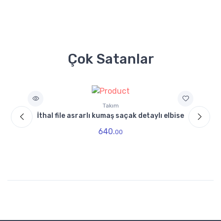
Çok Satanlar
Takım
ı
İthal file asrarlı kumaş saçak detaylı elbise
640.
00