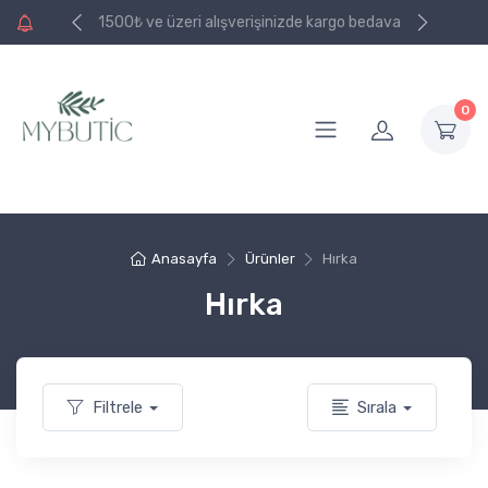
e kargo bedava
1500₺ ve üzeri alışverişinizde kargo bedava
0
Anasayfa
Ürünler
Hırka
Hırka
Filtrele
Sırala