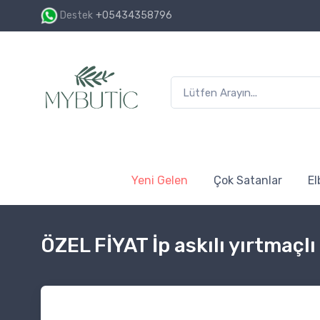
Destek
+05434358796
1500₺ ve üzeri alışverişin
Yeni Gelen
Çok Satanlar
El
ÖZEL FİYAT İp askılı yırtmaçlı