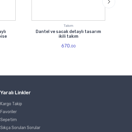
Takım
aylı
Dantel ve sacak detaylı tasarım
Ka
bise
ikili takım
bas
670.
00
Yaralı Linkler
Kargo Takip
Favoriler
Sepetim
Sıkça Sorulan Sorular