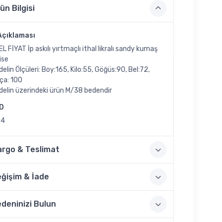
ün Bilgisi
Açıklaması
L FİYAT İp askılı yırtmaçlı ithal likralı sandy kumaş
ise
elin Ölçüleri: Boy:165, Kilo:55, Göğüs:90, Bel:72,
ça: 100
elin üzerindeki ürün M/38 bedendir
ID
14
argo & Teslimat
ğişim & İade
deninizi Bulun