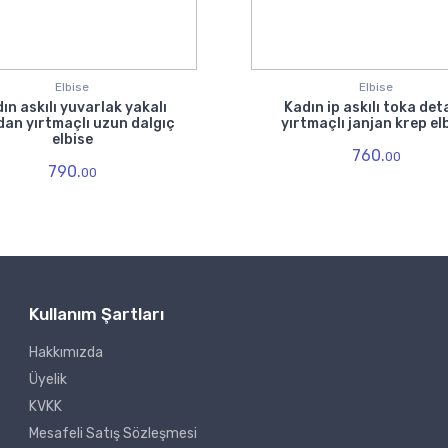
Elbise
Elbise
ın askılı yuvarlak yakalı
Kadın ip askılı toka det
an yırtmaçlı uzun dalgıç
yırtmaçlı janjan krep el
elbise
760.
00
790.
00
Kullanım Şartları
Hakkımızda
Üyelik
KVKK
Mesafeli Satış Sözleşmesi