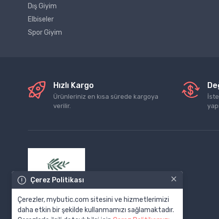
Dış Giyim
Elbiseler
Spor Giyim
Hızlı Kargo
De
Ürünleriniz en kısa sürede kargoya
İst
verilir.
yap
×
Çerez Politikası
Çerezler, mybutic.com sitesini ve hizmetlerimizi
daha etkin bir şekilde kullanmamızı sağlamaktadır.