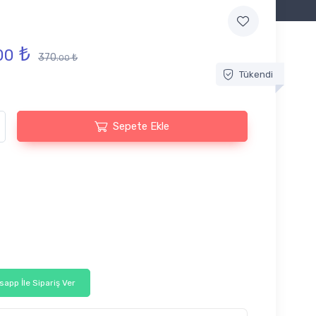
₺
00
370.
₺
00
Tükendi
Sepete Ekle
app İle Sipariş Ver