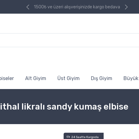
izde kargo bedava
1500₺ ve üzeri alışverişinizde kargo bedava
biseler
Alt Giyim
Üst Giyim
Dış Giyim
Büyük
 ithal likralı sandy kumaş elbise
24 Saatte Kargoda