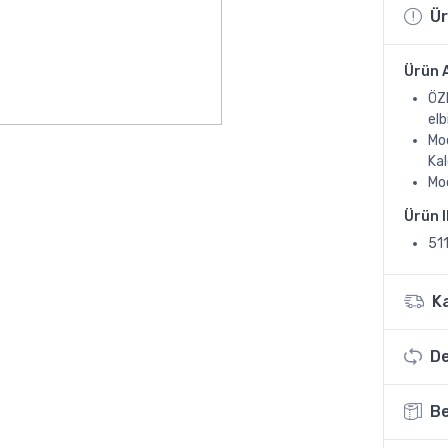
Ür
Ürün 
ÖZE
elb
Mod
Kal
Mod
Ürün 
51
K
De
Be