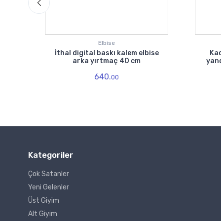
Elbise
İthal digital baskı kalem elbise
Kad
al
arka yırtmaç 40 cm
yand
lbise
640.
00
Kategoriler
Çok Satanler
Yeni Gelenler
Üst Giyim
Alt Giyim