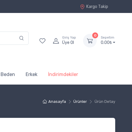
Kargo Takip
0
Giriş Yap
Sepetim
Üye Ol
0.00₺
 Beden
Erkek
İndirimdekiler
Anasayfa
Ürünler
Ürün Detay