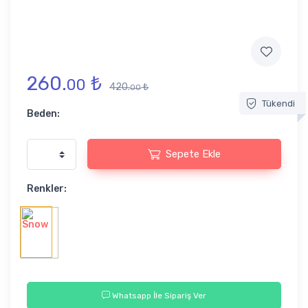
260.
₺
00
420.
₺
00
Tükendi
Beden:
Sepete Ekle
Renkler:
Whatsapp İle Sipariş Ver