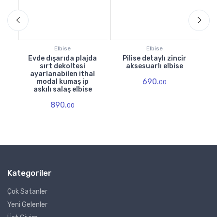
Elbise
Elbise
da
Evde dışarıda plajda
Pilise detaylı zincir
İ
sırt dekoltesi
aksesuarlı elbise
l
ayarlanabilen ithal
690.
modal kumaş ip
00
e
askılı salaş elbise
890.
00
Kategoriler
Çok Satanler
Yeni Gelenler