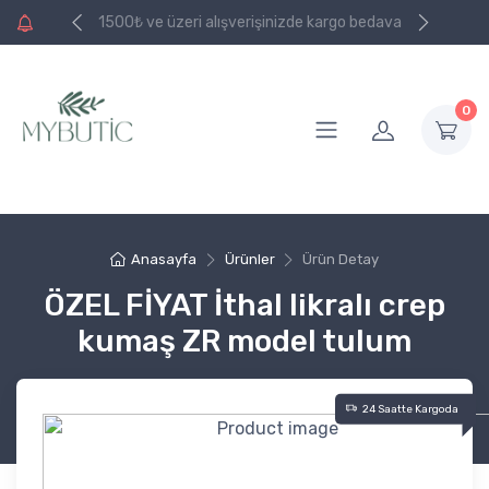
e kargo bedava
1500₺ ve üzeri alışverişinizde kargo bedava
0
Anasayfa
Ürünler
Ürün Detay
ÖZEL FİYAT İthal likralı crep
kumaş ZR model tulum
24 Saatte Kargoda