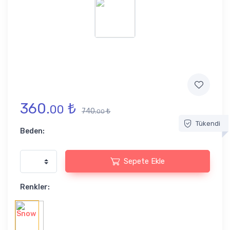
360.
₺
00
740.
₺
00
Tükendi
Beden:
Sepete Ekle
Renkler: