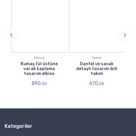
Elbise
Takım
ş
Kumaş tül üstüne
Dantel ve sacak
varak kaplama
detaylı tasarım ikili
um
tasarım elbise
takım
890.
670.
00
00
Kategoriler