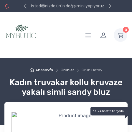
işinizde kargo
işinizde kargo
İstediğinizde ürün değişimini yapıyoruz
0
Anasayfa
Ürünler
Ürün Detay
Kadın truvakar kollu kruvaze
yakalı simli sandy bluz
24 Saatte Kargoda