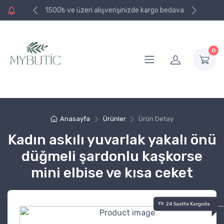
e kargo bedava
1500₺ ve üzeri alışverişinizde kargo bedava
0
Anasayfa
Ürünler
Ürün Detay
Kadın askılı yuvarlak yakalı önü
düğmeli şardonlu kaşkorse
mini elbise ve kısa ceket
24 Saatte Kargoda