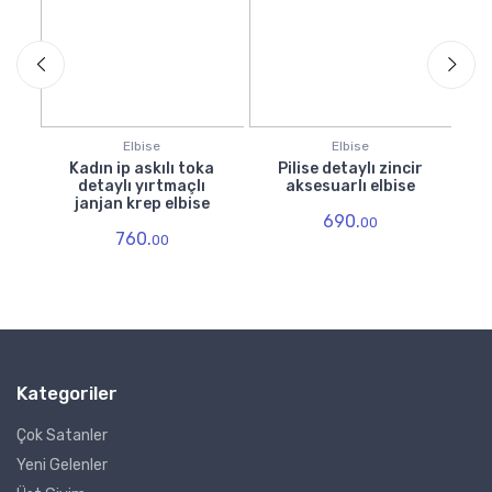
Elbise
Elbise
da
Kadın ip askılı toka
Pilise detaylı zincir
detaylı yırtmaçlı
aksesuarlı elbise
l
janjan krep elbise
690.
00
760.
e
00
Kategoriler
Çok Satanler
Yeni Gelenler