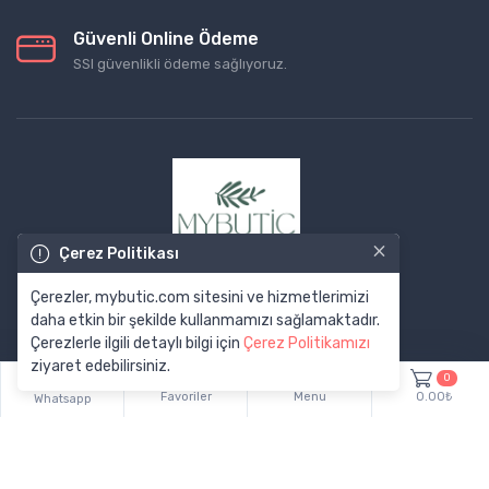
Güvenli Online Ödeme
SSl güvenlikli ödeme sağlıyoruz.
×
Çerez Politikası
Çerezler, mybutic.com sitesini ve hizmetlerimizi
daha etkin bir şekilde kullanmamızı sağlamaktadır.
Çerezlerle ilgili detaylı bilgi için
Çerez Politikamızı
ziyaret edebilirsiniz.
0
Favoriler
Menu
0.00₺
Whatsapp
© Tüm Hakları Saklıdır. Made by
ekolaydepo.com