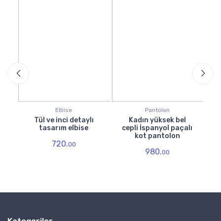
Elbise
Pantolon
Tül ve inci detaylı
Kadın yüksek bel
ı
tasarım elbise
cepli İspanyol paçalı
kot pantolon
720.
00
980.
00
Kategoriler