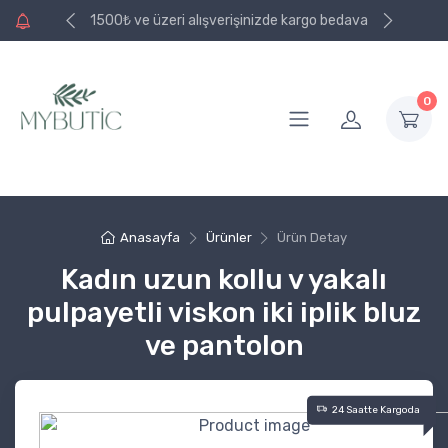
e kargo bedava
1500₺ ve üzeri alışverişinizde kargo bedava
0
Anasayfa
Ürünler
Ürün Detay
Kadın uzun kollu v yakalı
pulpayetli viskon iki iplik bluz
ve pantolon
24 Saatte Kargoda