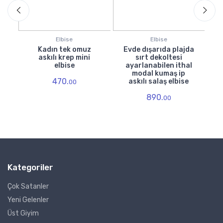
Elbise
Elbise
Kadın tek omuz
Evde dışarıda plajda
E
askılı krep mini
sırt dekoltesi
elbise
ayarlanabilen ithal
e
modal kumaş ip
470.
askılı salaş elbise
00
890.
00
Kategoriler
Çok Satanler
Yeni Gelenler
Üst Giyim