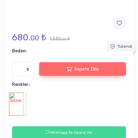
680.
₺
00
1,330.
₺
00
Tükendi
Beden:
Sepete Ekle
Renkler:
Whatsapp İle Sipariş Ver