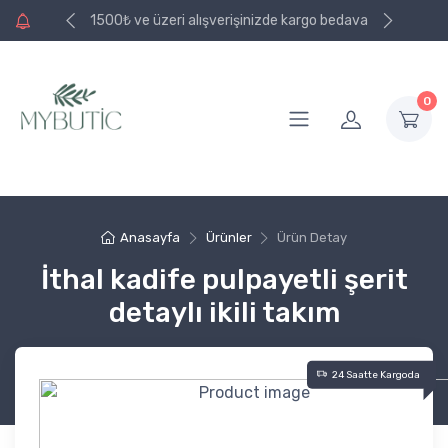
e kargo bedava
1500₺ ve üzeri alışverişinizde kargo bedava
0
Anasayfa
Ürünler
Ürün Detay
İthal kadife pulpayetli şerit
detaylı ikili takım
24 Saatte Kargoda