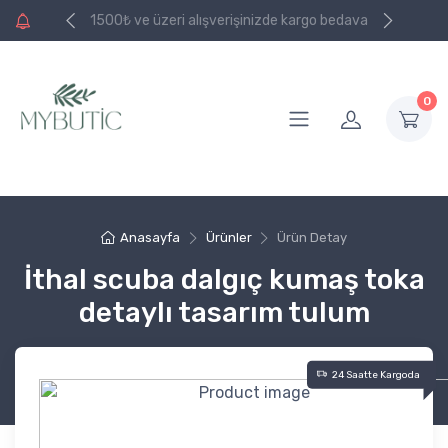
e kargo bedava
1500₺ ve üzeri alışverişinizde kargo bedava
0
Anasayfa
Ürünler
Ürün Detay
İthal scuba dalgıç kumaş toka
detaylı tasarım tulum
24 Saatte Kargoda