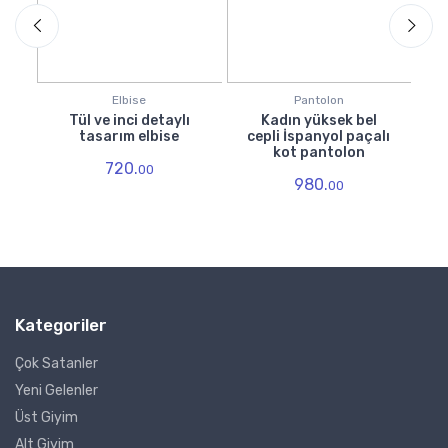
Elbise
Pantolon
ş
Tül ve inci detaylı
Kadın yüksek bel
E
tasarım elbise
cepli İspanyol paçalı
um
kot pantolon
720.
00
980.
00
Kategoriler
Çok Satanler
Yeni Gelenler
Üst Giyim
Alt Giyim