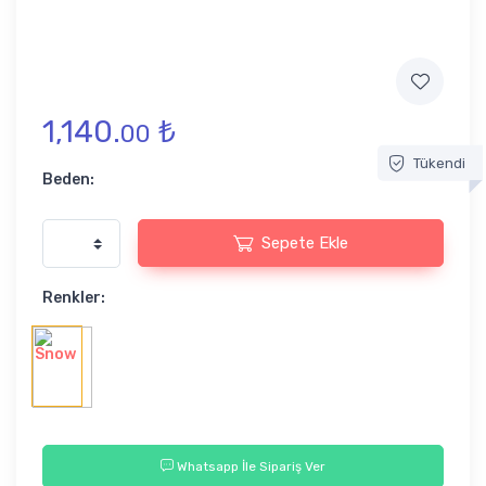
1,140.
₺
00
Tükendi
Beden:
Sepete Ekle
Renkler:
Whatsapp İle Sipariş Ver