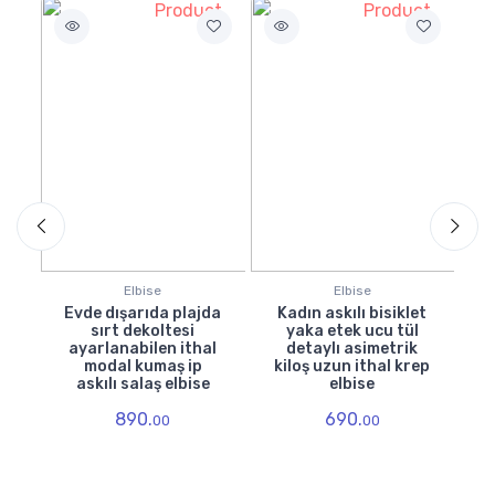
Elbise
Elbise
Evde dışarıda plajda
Kadın askılı bisiklet
sırt dekoltesi
yaka etek ucu tül
d
ayarlanabilen ithal
detaylı asimetrik
e
modal kumaş ip
kiloş uzun ithal krep
askılı salaş elbise
elbise
890.
690.
00
00