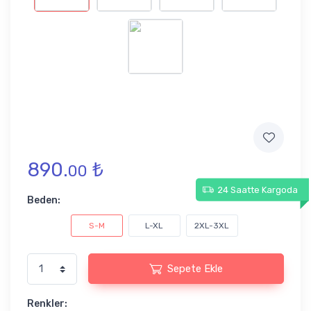
890.
₺
00
24 Saatte Kargoda
Beden:
S-M
L-XL
2XL-3XL
Sepete Ekle
Renkler: