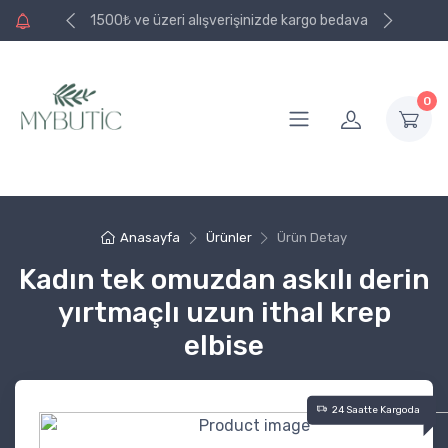
e kargo bedava
1500₺ ve üzeri alışverişinizde kargo bedava
0
Anasayfa
Ürünler
Ürün Detay
Kadın tek omuzdan askılı derin
yırtmaçlı uzun ithal krep
elbise
24 Saatte Kargoda