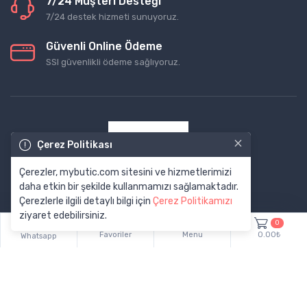
7/24 Müşteri Desteği
7/24 destek hizmeti sunuyoruz.
Güvenli Online Ödeme
SSl güvenlikli ödeme sağlıyoruz.
×
Çerez Politikası
Çerezler, mybutic.com sitesini ve hizmetlerimizi
daha etkin bir şekilde kullanmamızı sağlamaktadır.
Çerezlerle ilgili detaylı bilgi için
Çerez Politikamızı
ziyaret edebilirsiniz.
0
Favoriler
Menu
0.00₺
Whatsapp
© Tüm Hakları Saklıdır. Made by
ekolaydepo.com