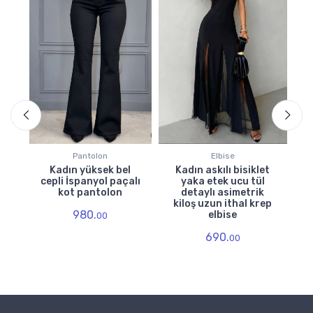
Pantolon
Elbise
Kadın yüksek bel
Kadın askılı bisiklet
li
cepli İspanyol paçalı
yaka etek ucu tül
kot pantolon
detaylı asimetrik
k
kiloş uzun ithal krep
980.
elbise
00
690.
00